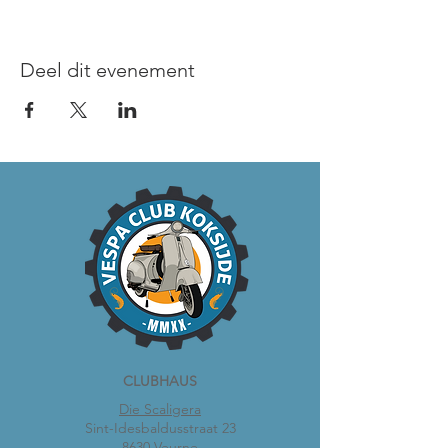
Deel dit evenement
CLUBHAUS
Die Scaligera
Sint-Idesbaldusstraat 23
8630 Veurne