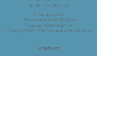
Telefon:
058 28 73 70
Öffnungszeiten:
- Donnerstag 14:00–18:00 Uhr
- Freitag 14:00–18:00 Uhr
- Samstag 10:00–12:30 Uhr und 14:00–18:00 Uhr
KONTAKT
vespaclubkoksijde@gmail.com
Öffnungszeiten:
- Donnerstag 14:00–18:00 Uhr
- Freitag 14:00–18:00 Uhr
- Samstag 10:00–12:30 Uhr und 14:00–18:00 Uhr