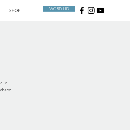
WORD LID
SHOP
di in
 scherm
.