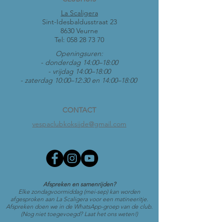
La Scaligera
Sint-Idesbaldusstraat 23
8630 Veurne
Tel:
058 28 73 70
Openingsuren:
- donderdag 14:00–18:00
- vrijdag 14:00–18:00
- zaterdag 10:00–12:30 en 14:00–18:00
CONTACT
vespaclubkoksijde@gmail.com
Afspreken en samenrijden?
Elke zondagvoormiddag (mei-sep) kan worden
afgesproken aan La Scaligera voor een matineeritje.
Afspreken doen we in de WhatsApp-groep van de club.
(Nog niet toegevoegd? Laat het ons weten!)