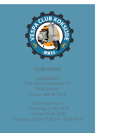
CLUB HOUSE
La Scaligera
Sint-Idesbaldusstraat 23
8630 Veurne
Phone:
058 28 73 70
Opening hours:
- Thursday 14:00–18:00
- Friday 14:00–18:00
- Saturday 10:00–12:30 and 14:00–18:00