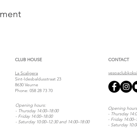
ement
CLUB HOUSE
CONTACT
vespaclubkoks
La Scaligera
Sint-Idesbaldusstraat 23
8630 Veurne
Phone:
058 28 73 70
Opening hours:
Opening hours
- Thursday 14:00–18:00
- Thursday 14:
- Friday 14:00–18:00
- Friday 14:00–
- Saturday 10:00–12:30 and 14:00–18:00
- Saturday 10: