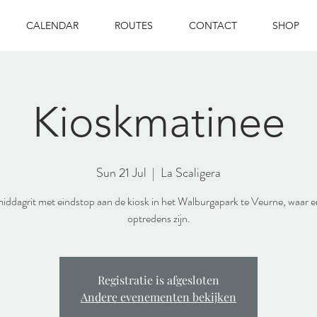
CALENDAR
ROUTES
CONTACT
SHOP
Kioskmatinee
Sun 21 Jul
  |  
La Scaligera
ddagrit met eindstop aan de kiosk in het Walburgapark te Veurne, waar er
optredens zijn.
Registratie is afgesloten
Andere evenementen bekijken