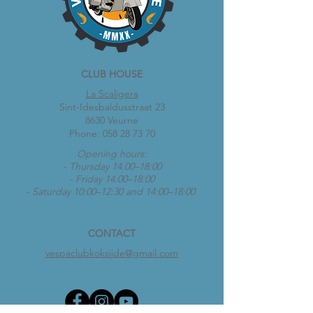
CLUB HOUSE
La Scaligera
Sint-Idesbaldusstraat 23
8630 Veurne
Phone:
058 28 73 70
Opening hours:
- Thursday 14:00–18:00
- Friday 14:00–18:00
- Saturday 10:00–12:30 and 14:00–18:00
CONTACT
vespaclubkoksijde@gmail.com