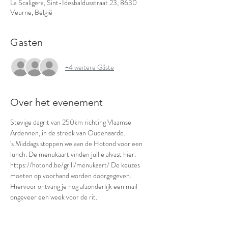
La Scaligera, Sint-Idesbaldusstraat 23, 8630
Veurne, België
Gasten
+4 weitere Gäste
Over het evenement
Stevige dagrit van 250km richting Vlaamse 
Ardennen, in de streek van Oudenaarde. 
's Middags stoppen we aan de Hotond voor een 
lunch. De menukaart vinden jullie alvast hier: 
https://hotond.be/grill/menukaart/ De keuzes 
moeten op voorhand worden doorgegeven. 
Hiervoor ontvang je nog afzonderlijk een mail 
ongeveer een week voor de rit.