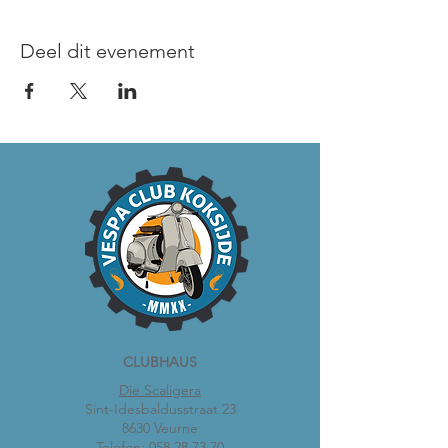
Deel dit evenement
CLUBHAUS
Die Scaligera
Sint-Idesbaldusstraat 23
8630 Veurne
Telefon:
058 28 73 70