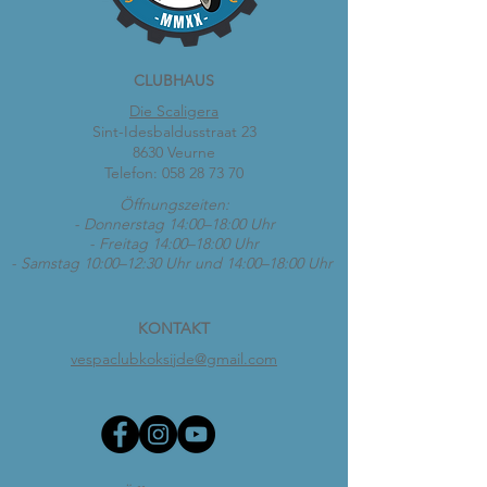
CLUBHAUS
Die Scaligera
Sint-Idesbaldusstraat 23
8630 Veurne
Telefon:
058 28 73 70
Öffnungszeiten:
- Donnerstag 14:00–18:00 Uhr
- Freitag 14:00–18:00 Uhr
- Samstag 10:00–12:30 Uhr und 14:00–18:00 Uhr
KONTAKT
vespaclubkoksijde@gmail.com