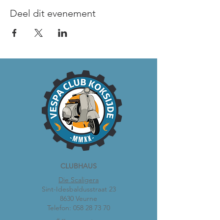
Deel dit evenement
CLUBHAUS
Die Scaligera
Sint-Idesbaldusstraat 23
8630 Veurne
Telefon:
058 28 73 70