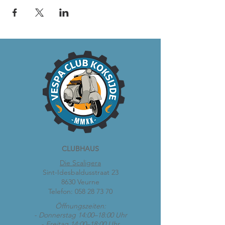
CLUBHAUS
Die Scaligera
Sint-Idesbaldusstraat 23
8630 Veurne
Telefon:
058 28 73 70
Öffnungszeiten:
- Donnerstag 14:00–18:00 Uhr
- Freitag 14:00–18:00 Uhr