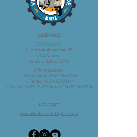
CLUBHAUS
Die Scaligera
Sint-Idesbaldusstraat 23
8630 Veurne
Telefon:
058 28 73 70
Öffnungszeiten:
- Donnerstag 14:00–18:00 Uhr
- Freitag 14:00–18:00 Uhr
- Samstag 10:00–12:30 Uhr und 14:00–18:00 Uhr
KONTAKT
vespaclubkoksijde@gmail.com