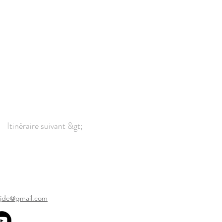
Itinéraire suivant &gt;
ijde@gmail.com