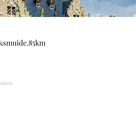
ksmuide.85km
écédent