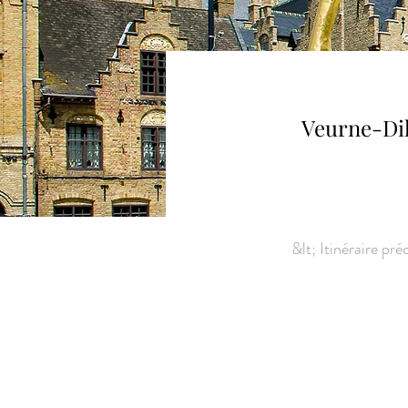
Veurne-Di
&lt; Itinéraire pr