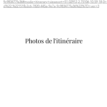
9c983477fa36#mode=itinerary+viewport=51.02912,2.75106,10.59,18,0+
d%22:%22151fb2c6-7820-445a-9e7a-9c983477fa36%22%7D+ver=3
Photos de l'itinéraire