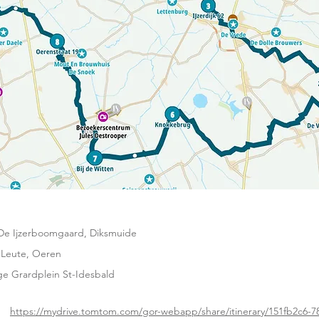
De Ijzerboomgaard, Diksmuide
 Leute, Oeren
e Grardplein St-Idesbald
https://mydrive.tomtom.com/gor-webapp/share/itinerary/151fb2c6-7