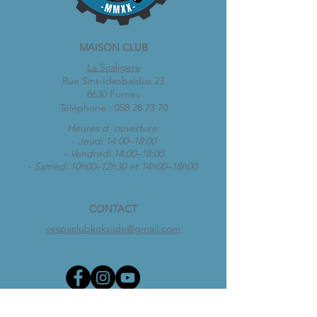
MAISON CLUB
La Scaligera
Rue Sint-Idesbaldus 23
8630 Furnes
Téléphone :
058 28 73 70
Heures d 'ouverture:
- Jeudi 14:00–18:00
- Vendredi 14:00–18:00
- Samedi 10h00–12h30 et 14h00–18h00
CONTACT
vespaclubkoksijde@gmail.com
Heures d 'ouverture: