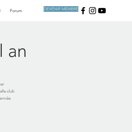
DEVENIR MEMBRE
N
Forum
l an
cer
lle club
 année