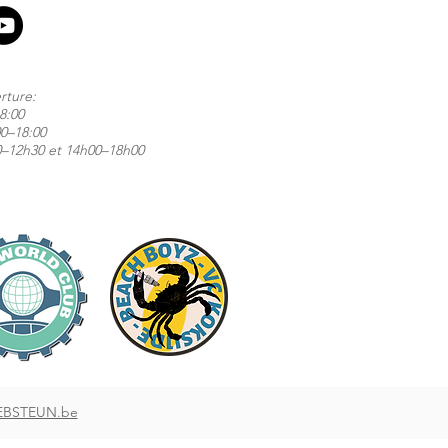
rture:
8:00
00–18:00
0–12h30 et 14h00–18h00
BSTEUN.be