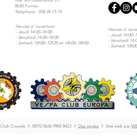
Rue Sint-Idesbaldus 23
8630 Furnes
Téléphone :
058 28 73 70
Heures d 'ouverture:
Heures d 'ouve
- Jeudi 14:00–18:00
- Jeudi 14:00–1
- Vendredi 14:00–18:00
- Vendredi 14:
- Samedi 10h00–12h30 et 14h00–18h00
- Samedi 10h0
 Club Coxyde † BE92 0636 9905 8423 †
Des règles
† Site web par
WE