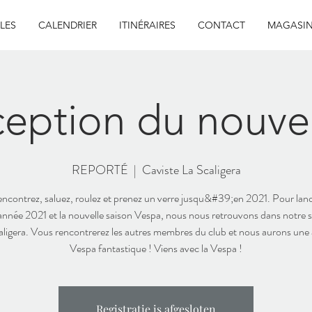
LES
CALENDRIER
ITINÉRAIRES
CONTACT
MAGASI
eption du nouve
REPORTÉ
  |  
Caviste La Scaligera
ncontrez, saluez, roulez et prenez un verre jusqu&#39;en 2021. Pour lan
nnée 2021 et la nouvelle saison Vespa, nous nous retrouvons dans notre sa
aligera. Vous rencontrerez les autres membres du club et nous aurons une
Vespa fantastique ! Viens avec la Vespa !
Registratie is afgesloten