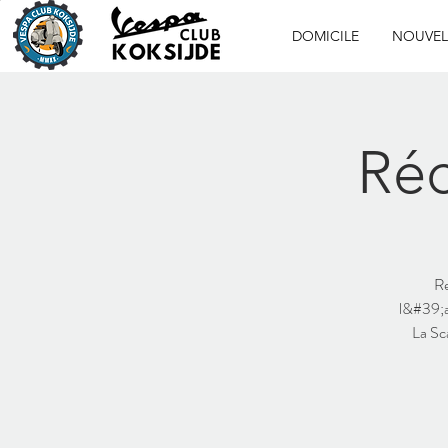
DOMICILE
NOUVEL
Réc
Re
l&#39;a
La Sc