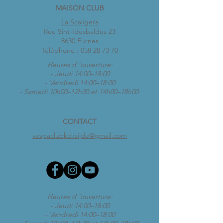
MAISON CLUB
La Scaligera
Rue Sint-Idesbaldus 23
8630 Furnes
Téléphone :
058 28 73 70
Heures d 'ouverture:
- Jeudi 14:00–18:00
- Vendredi 14:00–18:00
- Samedi 10h00–12h30 et 14h00–18h00
CONTACT
vespaclubkoksijde@gmail.com
Heures d 'ouverture:
- Jeudi 14:00–18:00
- Vendredi 14:00–18:00