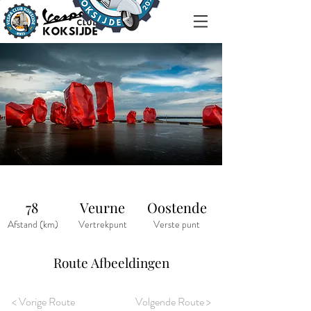
78
Veurne
Oostende
Afstand (km)
Vertrekpunt
Verste punt
Route Afbeeldingen
< Vorige Route
Volgende Route >