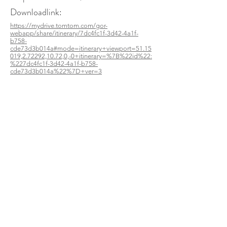
Downloadlink:
https://mydrive.tomtom.com/gor-
webapp/share/itinerary/7dc4fc1f-3d42-4a1f-
b758-
cde73d3b014a#mode=itinerary+viewport=51.15
019,2.72292,10.72,0,-0+itinerary=%7B%22id%22:
%227dc4fc1f-3d42-4a1f-b758-
cde73d3b014a%22%7D+ver=3