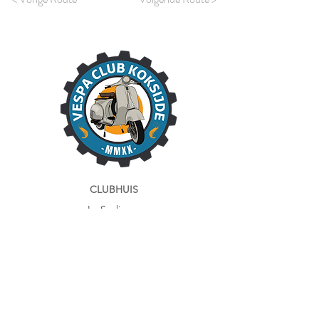
CLUBHUIS
La Scaligera
Sint-Idesbaldusstraat 23
8630 Veurne
Tel:
058 28 73 70
Openingsuren:
- donderdag 14:00–18:00
- vrijdag 14:00–18:00
- zaterdag 10:00–12:30 en 14:00–18:00