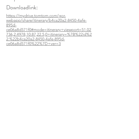
Downloadlink:
https://mydrive.tomtom.com/gor-
webapp/share/itinerary/b4ca20a2-8450-4afe-
895d-
ce06a8d571f0#mode=itinerary+viewport=51.02
736,2.4978,10.87,22.5,0+itinerary=%7B%22id%2
2:%22b4ca20a2-8450-4afe-895d-
ce06a8d571f0%22%7D+ver=3