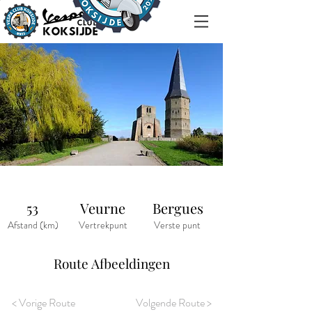
53
Veurne
Bergues
Afstand (km)
Vertrekpunt
Verste punt
Route Afbeeldingen
< Vorige Route
Volgende Route >