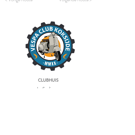
CLUBHUIS
La Scaligera
Sint-Idesbaldusstraat 23
8630 Veurne
Tel:
058 28 73 70
Openingsuren:
- donderdag 14:00–18:00
- vrijdag 14:00–18:00
- zaterdag 10:00–12:30 en 14:00–18:00